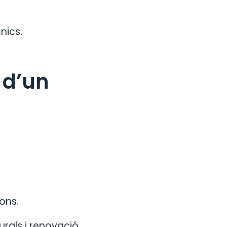
nics.
 d’un
ions.
urals i renovació