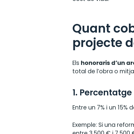
Quant cob
projecte 
Els
honoraris d’un ar
total de l’obra o mitja
1. Percentatge
Entre un 7% i un 15% d
Exemple: Si una reform
entre 3.500 € i 7.500 