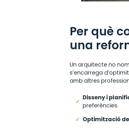
Per què co
una refo
Un arquitecte no nom
s’encarrega d’optimitz
amb altres profession
Disseny i planifi
preferències.
Optimització de 