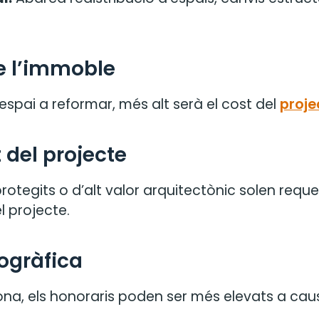
de l’immoble
espai a reformar, més alt serà el cost del
proje
 del projecte
rotegits o d’alt valor arquitectònic solen requer
l projecte.
ogràfica
ona, els honoraris poden ser més elevats a cau