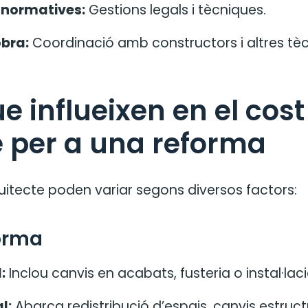
normatives:
Gestions legals i tècniques.
obra:
Coordinació amb constructors i altres tèc
e influeixen en el cost
e per a una reforma
quitecte poden variar segons diversos factors:
forma
:
Inclou canvis en acabats, fusteria o instal·lac
l:
Abarca redistribució d’espais, canvis estruct