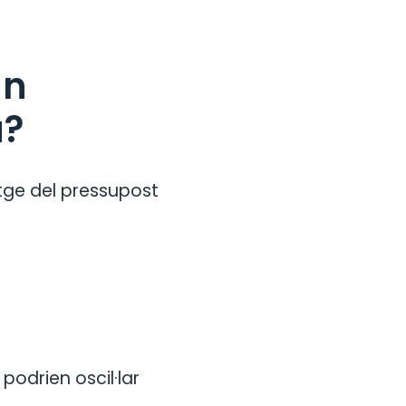
un
a?
tge del pressupost
podrien oscil·lar