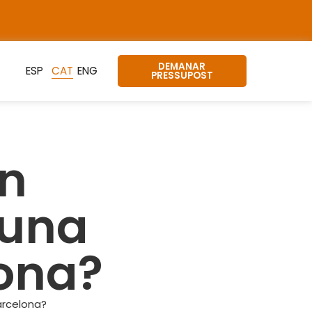
DEMANAR
PRESSUPOST
un
 una
ona?
arcelona?