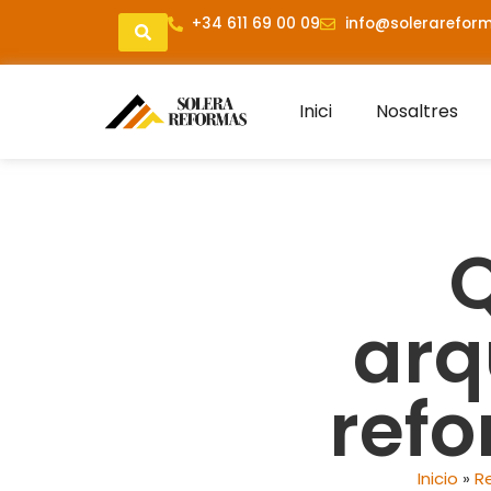
+34 611 69 00 09
info@solerareform
Inici
Nosaltres
Q
arq
ref
Inicio
»
R