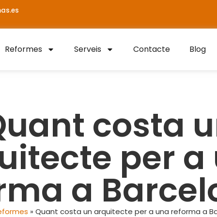
as.es
Reformes
Serveis
Contacte
Blog
uant costa 
uitecte per a
orma a Barcel
eformes
»
Quant costa un arquitecte per a una reforma a B