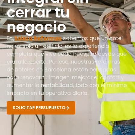
cerrar tu
negocio
En
Solera Reformas
sabemos que un hotel
no es solo un edificio: es la experiencia
completa que vive cada huésped desde que
cruza la puerta. Por eso, nuestras reformas
de hoteles en Barcelona están pensadas
para renovar tu imagen, mejorar el confort y
aumentar la rentabilidad, todo con el mínimo
impacto en tu operativa diaria.
SOLICITAR PRESUPUESTO