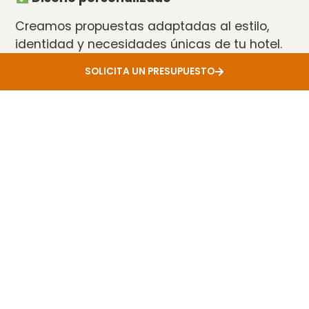
Creamos propuestas adaptadas al estilo,
identidad y necesidades únicas de tu hotel.
Gestión integral del proyecto
SOLICITA UN PRESUPUESTO
Nos encargamos de todo el proceso, desde
la planificación hasta la entrega final.
Calidad en materiales y acabados
Utilizamos materiales duraderos y de alta
gama para garantizar un resultado
impecable.
Cumplimiento de plazos
Organizamos el trabajo para que la reforma
se complete sin retrasos innecesarios.