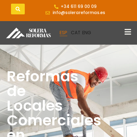
+34 611 69 00 09
info@solerareformas.es
Reformas
de
Locales
Comerciales
en