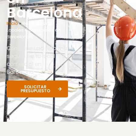
Barcelona
Inicio
»
Reformas de
Locales Comerciales en
Barcelona
Consigue una reforma
segura en tu local
comercial en
Barcelona
SOLICITAR
PRESUPUESTO