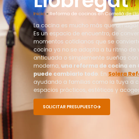
Llobregat
Inicio
»
Reforma de cocinas en Cornellá de Ll
La cocina es mucho más que un lugar 
Es un espacio de encuentro, de conver
momentos cotidianos que se convierte
cocina ya no se adapta a tu ritmo de
anticuada o simplemente sueñas con 
moderna,
una reforma de cocina en 
puede cambiarlo todo
. En
Solera Re
ayudando a familias como la tuya a c
espacios prácticos, estéticos y acoge
SOLICITAR PRESUPUESTO