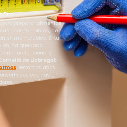
obregat
para preparar alimentos.
saciones familiares, de
n en memorables. Si tu
 vida, ha quedado
una más funcional y
Cornellá de Llobregat
formas
, llevamos años
onvertir sus cocinas en
dores.