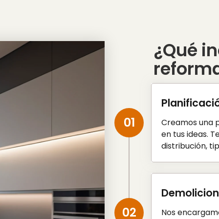
¿Qué in
reforma
Planificaci
01
Creamos una p
en tus ideas. T
distribución, t
Demolicio
02
Nos encargamos