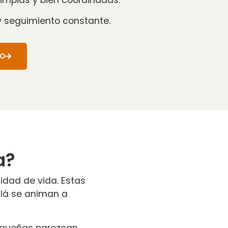
impias y bien coordinadas.
 seguimiento constante.
TO
a?
idad de vida. Estas
llá se animan a
equeñas parezcan