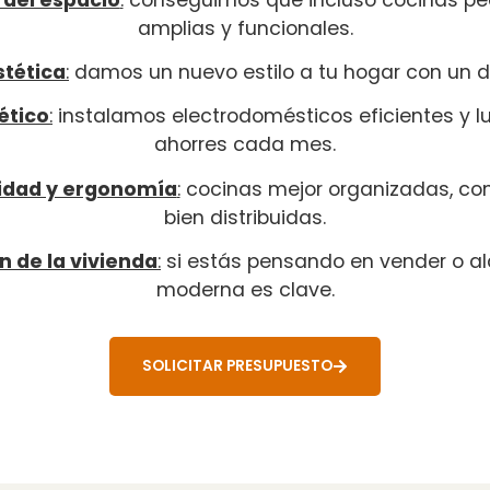
amplias y funcionales.
stética
:
damos un nuevo estilo a tu hogar con un d
ético
:
instalamos electrodomésticos eficientes y l
ahorres cada mes.
dad y ergonomía
:
cocinas mejor organizadas, con
bien distribuidas.
n de la vivienda
:
si estás pensando en vender o alq
moderna es clave.
SOLICITAR PRESUPUESTO