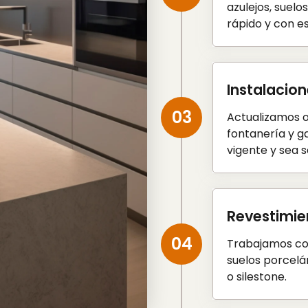
azulejos, suelo
rápido y con e
Instalacio
03
Actualizamos o
fontanería y g
vigente y sea s
Revestimie
04
Trabajamos con
suelos porcelá
o silestone.