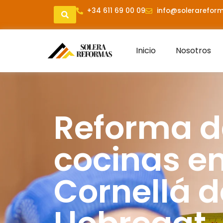
+34 611 69 00 09
info@solerareform
Inicio
Nosotros
Reforma d
cocinas e
Cornellá d