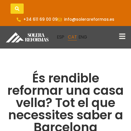
+34 611 69 00 09
info@solerareformas.es
És rendible
reformar una casa
vella? Tot el que
necessites saber a
Barcelona