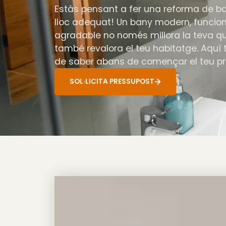
Estàs pensant a fer una reforma de ba
lloc adequat! Un bany modern, funcion
agradable no només millora la teva qua
també revalora el teu habitatge. Aquí 
de saber abans de començar el teu pr
SOL·LICITA PRESSUPOST