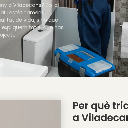
ny a Viladecans? Ets al
al i estèticament
litat de vida, sinó que
t’expliquem tot el que has
ojecte.
Per què tri
a Viladeca