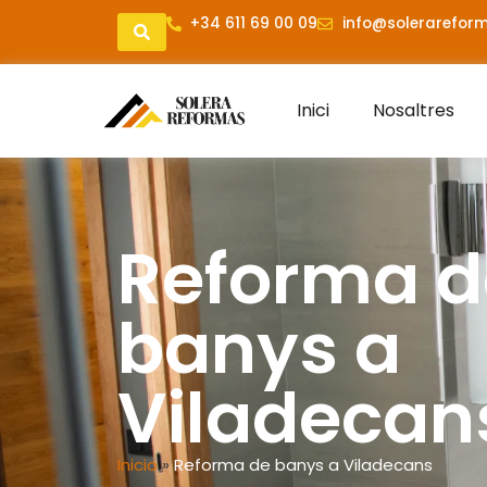
+34 611 69 00 09
info@solerareform
Inici
Nosaltres
Reforma d
banys a
Viladecan
Inicio
»
Reforma de banys a Viladecans