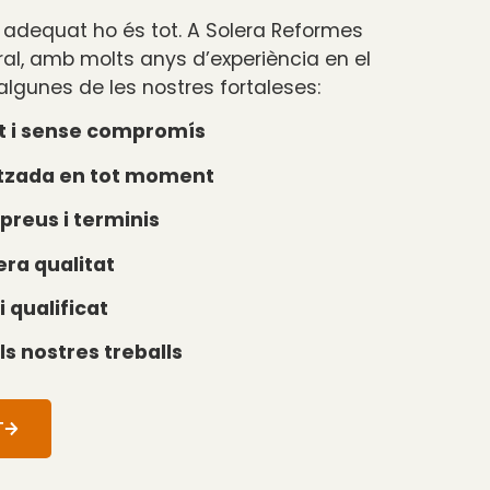
al adequat ho és tot. A Solera Reformes
ral, amb molts anys d’experiència en el
algunes de les nostres fortaleses:
t i sense compromís
itzada en tot moment
preus i terminis
era qualitat
i qualificat
ls nostres treballs
T