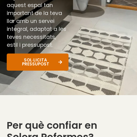
aquest espai tan
important de la teva
llar amb un servei
integral, adaptat a les
teves necessitats,
estil i pressupost.
SOL·LICITA
PRESSUPOST
Per què confiar en
Solera Reformes?