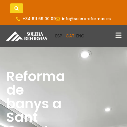
+34 611 69 00 09
info@solerareformas.es
Reforma
de
banys a
Sant