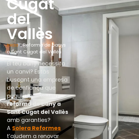
Cugat
del
Vallès
Inicio
»
Reforma de banys
a Sant Cugat del Vallès
El teu bany necessita
un canvi? Estàs
buscant una empresa
de confiança que
pugui oferir-te una
reforma de bany a
Sant Cugat del Vallès
amb garanties?
A
Solera Reformes
t’ajudem a renovar