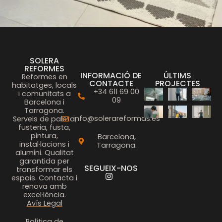
SOLERA
REFORMES
INFORMACIÓ DE
ÚLTIMS
Reformes en
CONTACTE
PROJECTES
habitatges, locals
+34 611 69 00
i comunitats a
09
Barcelona i
Tarragona.
info@solerareformas.es
Serveis de paleta,
fusteria, fusta,
pintura,
Barcelona,
instal·lacions i
Tarragona.
alumini. Qualitat
garantida per
SEGUEIX-NOS
transformar els
espais. Contacta i
renova amb
excel·lència.
Avís Legal
Política de