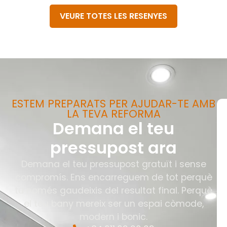
VEURE TOTES LES RESENYES
ESTEM PREPARATS PER AJUDAR-TE AMB
LA TEVA REFORMA
Demana el teu
pressupost ara
Demana el teu pressupost gratuït i sense
compromís. Ens encarreguem de tot perquè
tu només gaudeixis del resultat final. Perquè
el teu bany mereix ser un espai còmode,
modern i bonic.